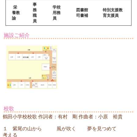
事
栄
学校
務
図書館
特別支援教
養教
用務
職
司書補
育支援員
諭
員
員
施設ご紹介
校歌
鶴田小学校校歌 作詞者：有村 剛 作曲者：小原 裕貴
１ 紫尾の山から 風が吹く 夢を見つめて
考える