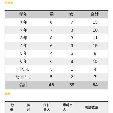
児童数
学年
男
女
合計
6
7
13
１年
7
3
10
２年
8
3
11
３年
6
9
15
４年
4
5
9
５年
6
9
15
６年
3
1
4
ほたる
5
2
7
たけのこ
45
39
84
合計
職員
校
教
担任
専科２
養護教諭
長
頭
８人
人